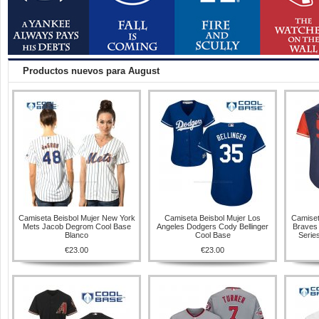
Productos nuevos para August
Camiseta Beisbol Mujer New York
Camiseta Beisbol Mujer Los
Camiset
Mets Jacob Degrom Cool Base
Angeles Dodgers Cody Bellinger
Braves 
Blanco
Cool Base
Serie
€23.00
€23.00