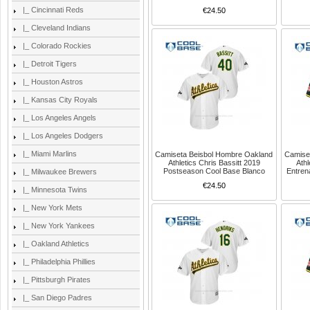
|_ Cincinnati Reds
€24.50
|_ Cleveland Indians
|_ Colorado Rockies
|_ Detroit Tigers
|_ Houston Astros
|_ Kansas City Royals
|_ Los Angeles Angels
|_ Los Angeles Dodgers
|_ Miami Marlins
Camiseta Beisbol Hombre Oakland
Camise
Athletics Chris Bassitt 2019
Athl
Postseason Cool Base Blanco
Entren
|_ Milwaukee Brewers
€24.50
|_ Minnesota Twins
|_ New York Mets
|_ New York Yankees
|_ Oakland Athletics
|_ Philadelphia Phillies
|_ Pittsburgh Pirates
|_ San Diego Padres