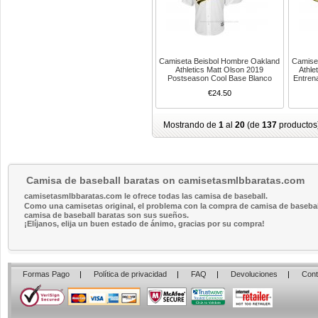
Camiseta Beisbol Hombre Oakland
Camise
Athletics Matt Olson 2019
Athle
Postseason Cool Base Blanco
Entren
€24.50
Mostrando de
1
al
20
(de
137
productos
Camisa de baseball baratas on camisetasmlbbaratas.com
camisetasmlbbaratas.com le ofrece todas las camisa de baseball.
Como una camisetas original, el problema con la compra de camisa de baseball 
camisa de baseball baratas son sus sueños.
¡Elíjanos, elija un buen estado de ánimo, gracias por su compra!
Formas Pago
|
Política de privacidad
|
FAQ
|
Devoluciones
|
Cont