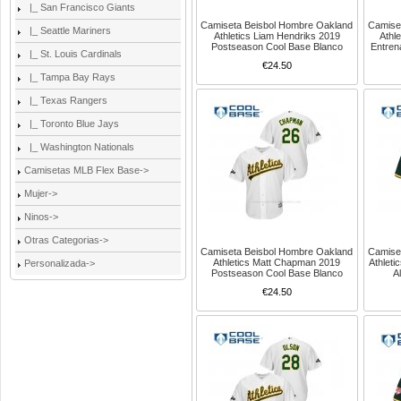
|_ San Francisco Giants
Camiseta Beisbol Hombre Oakland
Camise
|_ Seattle Mariners
Athletics Liam Hendriks 2019
Athl
Postseason Cool Base Blanco
Entren
|_ St. Louis Cardinals
€24.50
|_ Tampa Bay Rays
|_ Texas Rangers
|_ Toronto Blue Jays
|_ Washington Nationals
Camisetas MLB Flex Base->
Mujer->
Ninos->
Otras Categorias->
Camiseta Beisbol Hombre Oakland
Camise
Athletics Matt Chapman 2019
Athlet
Personalizada->
Postseason Cool Base Blanco
A
€24.50