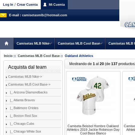
/
Log In
Crear Cuenta
Mi Cuenta
E-mail :
camisetasmlb@hotmail.com
Camisetas MLB Nike
Camisetas MLB Cool Base
Camisetas MLB 
Inicio
::
Camisetas MLB Cool Base
:: Oakland Athletics
Mostrando de
1
al
20
(de
137
productos
Acquista dal team
Camisetas MLB Nike->
Camisetas MLB Cool Base
->
|_ Arizona Diamondbacks
|_ Atlanta Braves
|_ Baltimore Orioles
|_ Boston Red Sox
|_ Chicago Cubs
Camiseta Beisbol Hombre Oakland
Camise
Athletics 2019 Jackie Robinson Day
Athle
|_ Chicago White Sox
Cool Base Blanco