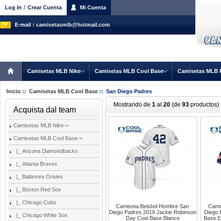
/
Log In
Crear Cuenta
Mi Cuenta
E-mail :
camisetasmlb@hotmail.com
Camisetas MLB Nike
Camisetas MLB Cool Base
Camisetas MLB 
Inicio
::
Camisetas MLB Cool Base
:: San Diego Padres
Mostrando de
1
al
20
(de
93
productos)
Acquista dal team
Camisetas MLB Nike->
Camisetas MLB Cool Base
->
|_ Arizona Diamondbacks
|_ Atlanta Braves
|_ Baltimore Orioles
|_ Boston Red Sox
|_ Chicago Cubs
Camiseta Beisbol Hombre San
Cami
Diego Padres 2019 Jackie Robinson
Diego 
|_ Chicago White Sox
Day Cool Base Blanco
Base E