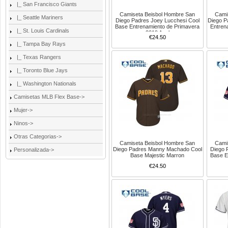
|_ San Francisco Giants
Camiseta Beisbol Hombre San
Cami
|_ Seattle Mariners
Diego Padres Joey Lucchesi Cool
Diego P
Base Entrenamiento de Primavera
Entren
|_ St. Louis Cardinals
2019 Azul
€24.50
|_ Tampa Bay Rays
|_ Texas Rangers
|_ Toronto Blue Jays
|_ Washington Nationals
Camisetas MLB Flex Base->
Mujer->
Ninos->
Otras Categorias->
Camiseta Beisbol Hombre San
Cami
Diego Padres Manny Machado Cool
Diego 
Personalizada->
Base Majestic Marron
Base E
€24.50