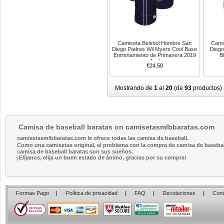
Camiseta Beisbol Hombre San
Cami
Diego Padres Wil Myers Cool Base
Diego
Entrenamiento de Primavera 2019
B
Azul
€24.50
Mostrando de
1
al
20
(de
93
productos)
Camisa de baseball baratas on camisetasmlbbaratas.com
camisetasmlbbaratas.com le ofrece todas las camisa de baseball.
Como una camisetas original, el problema con la compra de camisa de baseball 
camisa de baseball baratas son sus sueños.
¡Elíjanos, elija un buen estado de ánimo, gracias por su compra!
Formas Pago
|
Política de privacidad
|
FAQ
|
Devoluciones
|
Cont