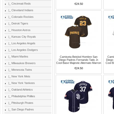
|_ Cincinnati Reds
€24.50
|_ Cleveland Indians
|_ Colorado Rockies
|_ Detroit Tigers
|_ Houston Astros
|_ Kansas City Royals
|_ Los Angeles Angels
|_ Los Angeles Dodgers
|_ Miami Marlins
Camiseta Beisbol Hombre San
Cami
Diego Padres Fernando Tatis Jr.
Diego 
Cool Base Majestic Alternato Marron
Cool B
|_ Milwaukee Brewers
€24.50
|_ Minnesota Twins
|_ New York Mets
|_ New York Yankees
|_ Oakland Athletics
|_ Philadelphia Phillies
|_ Pittsburgh Pirates
|_ San Diego Padres