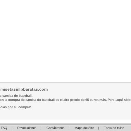
camisetasmlbbaratas.com
s camisa de baseball.
n la compra de camisa de baseball es el alto precio de 65 euros más. Pero, aquí sól
racias por su compra!
FAQ
|
Devoluciones
|
Contáctenos
|
Mapa del Sitio
|
Tabla de tallas