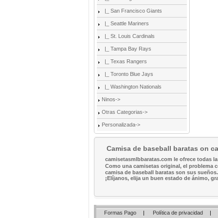
|_ San Francisco Giants
|_ Seattle Mariners
|_ St. Louis Cardinals
|_ Tampa Bay Rays
|_ Texas Rangers
|_ Toronto Blue Jays
|_ Washington Nationals
Ninos->
Otras Categorias->
Personalizada->
Camisa de baseball baratas on 
camisetasmlbbaratas.com le ofrece todas la
Como una camisetas original, el problema co
camisa de baseball baratas son sus sueños.
¡Elíjanos, elija un buen estado de ánimo, g
Formas Pago
|
Política de privacidad
|