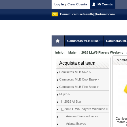
/
Log In
Crear Cuenta
Mi Cuenta
E-mail :
camisetasmlb@hotmail.com
Camisetas MLB Nike
Camisetas ML
Inicio
::
Mujer
::
2018 LLWS Players Weekend
::
Mostr
Acquista dal team
Camisetas MLB Nike->
Camisetas MLB Cool Base->
Camisetas MLB Flex Base->
Mujer
->
|_ 2018 All Star
|_ 2018 LLWS Players Weekend
->
|_ Arizona Diamondbacks
Camiset
Padres A
|_ Atlanta Braves