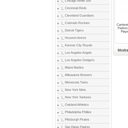
|_ Chicago White Sox
|_ Cincinnati Reds
|_ Cleveland Guardians
|_ Colorado Rockies
Camiset
Padres
|_ Detroit Tigers
Play
|_ Houston Astros
|_ Kansas City Royals
Mostr
|_ Los Angeles Angels
|_ Los Angeles Dodgers
|_ Miami Marlins
|_ Milwaukee Brewers
|_ Minnesota Twins
|_ New York Mets
|_ New York Yankees
|_ Oakland Athletics
|_ Philadelphia Phillies
|_ Pittsburgh Pirates
|_ San Diego Padres