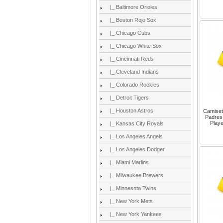
|_ Baltimore Orioles
|_ Boston Rojo Sox
|_ Chicago Cubs
|_ Chicago White Sox
|_ Cincinnati Reds
|_ Cleveland Indians
|_ Colorado Rockies
|_ Detroit Tigers
|_ Houston Astros
Camiset
Padres 
Play
|_ Kansas City Royals
|_ Los Angeles Angels
|_ Los Angeles Dodger
|_ Miami Marlins
|_ Milwaukee Brewers
|_ Minnesota Twins
|_ New York Mets
|_ New York Yankees