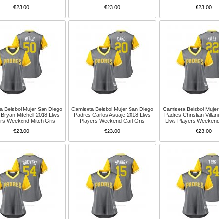
€23.00
€23.00
€23.00
a Beisbol Mujer San Diego
Camiseta Beisbol Mujer San Diego
Camiseta Beisbol Mujer
Bryan Mitchell 2018 Llws
Padres Carlos Asuaje 2018 Llws
Padres Christian Villa
ers Weekend Mitch Gris
Players Weekend Carl Gris
Llws Players Weekend 
€23.00
€23.00
€23.00