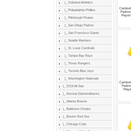
|_ Oakland Athletics
Camiset
|_ Philadelphia Phillies
Padres
Player
|_ Pittsburgh Pirates
|_ San Diego Padres
|_ San Francisco Giants
|_ Seattle Mariners
|_ St. Louis Cardinals
|_ Tampa Bay Rays
|_ Texas Rangers
|_ Toronto Blue Jays
|_ Washington Nationals
Camiset
Padre
|_ 2019 All Star
Play
|_ Arizona Diamondbacks
|_ Atlanta Braves
|_ Baltimore Orioles
|_ Boston Red Sox
|_ Chicago Cubs