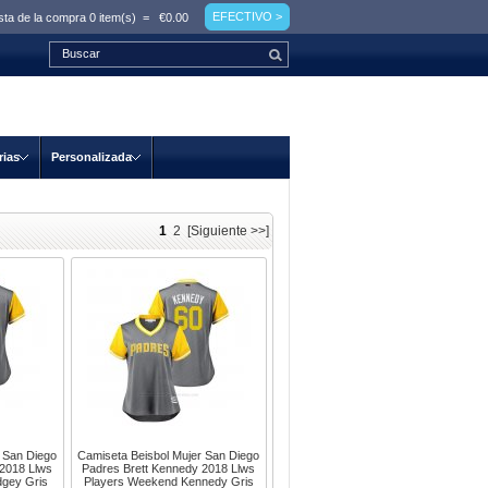
EFECTIVO >
ta de la compra
0 item(s)
=
€0.00
rias
Personalizada
1
2
[Siguiente >>]
 San Diego
Camiseta Beisbol Mujer San Diego
 2018 Llws
Padres Brett Kennedy 2018 Llws
gey Gris
Players Weekend Kennedy Gris