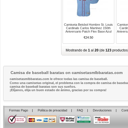
Camiseta Beisbol Hombre St. Louis
Camiset
Cardinals Carlos Martinez 150th
Cardin
Aniversario Patch Flex Base Azul
Anivers
€24.50
Mostrando de
1
al
20
(de
123
productos
Camisa de baseball baratas on camisetasmlbbaratas.com
camisetasmlbbaratas.com le ofrece todas las camisa de baseball.
Como una camisetas original, el problema con la compra de camisa de baseball 
camisa de baseball baratas son sus sueños.
¡Elíjanos, elija un buen estado de ánimo, gracias por su compra!
Formas Pago
|
Política de privacidad
|
FAQ
|
Devoluciones
|
Cont