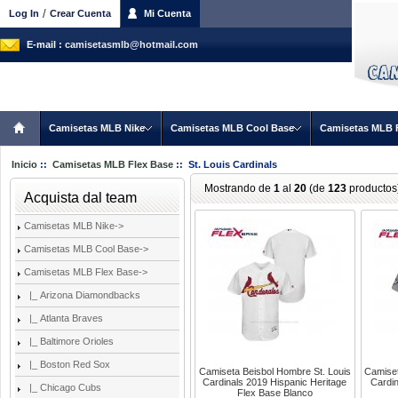
/
Log In
Crear Cuenta
Mi Cuenta
E-mail :
camisetasmlb@hotmail.com
Camisetas MLB Nike
Camisetas MLB Cool Base
Camisetas MLB 
Inicio
::
Camisetas MLB Flex Base
:: St. Louis Cardinals
Mostrando de
1
al
20
(de
123
productos
Acquista dal team
Camisetas MLB Nike->
Camisetas MLB Cool Base->
Camisetas MLB Flex Base
->
|_ Arizona Diamondbacks
|_ Atlanta Braves
|_ Baltimore Orioles
|_ Boston Red Sox
Camiseta Beisbol Hombre St. Louis
Camiset
Cardinals 2019 Hispanic Heritage
Cardi
|_ Chicago Cubs
Flex Base Blanco