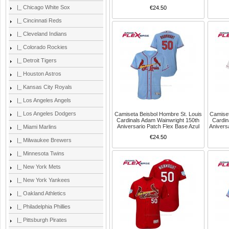
|_ Chicago White Sox
€24.50
|_ Cincinnati Reds
|_ Cleveland Indians
|_ Colorado Rockies
|_ Detroit Tigers
|_ Houston Astros
|_ Kansas City Royals
|_ Los Angeles Angels
|_ Los Angeles Dodgers
Camiseta Beisbol Hombre St. Louis
Camiset
Cardinals Adam Wainwright 150th
Cardin
Aniversario Patch Flex Base Azul
Anivers
|_ Miami Marlins
€24.50
|_ Milwaukee Brewers
|_ Minnesota Twins
|_ New York Mets
|_ New York Yankees
|_ Oakland Athletics
|_ Philadelphia Phillies
|_ Pittsburgh Pirates