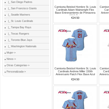
|_ San Diego Padres
Camiseta Beisbol Hombre St. Louis
Camiset
|_ San Francisco Giants
Cardinals Adam Wainwright Flex
Car
Base Entrenamiento de Primavera
Aniver
|_ Seattle Mariners
2019 Rojo
€24.50
|_ St. Louis Cardinals
|_ Tampa Bay Rays
|_ Texas Rangers
|_ Toronto Blue Jays
|_ Washington Nationals
Mujer->
Ninos->
Otras Categorias->
Camiseta Beisbol Hombre St. Louis
Camiset
Cardinals Andrew Miller 150th
Card
Personalizada->
Aniversario Patch Flex Base Azul
Anivers
€24.50