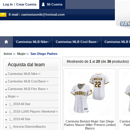
/
Log In
Crear Cuenta
Mi Cuenta
E-mail :
camisetasmlb@hotmail.com
Camisetas MLB Nike
Camisetas MLB Cool Base
Camisetas MLB 
Inicio
::
Mujer
:: San Diego Padres
Mostrando de
1
al
20
(de
36
productos)
Acquista dal team
Camisetas MLB Nike->
Camisetas MLB Cool Base->
Camisetas MLB Flex Base->
Mujer
->
|_ 2018 All Star
|_ 2018 LLWS Players Weekend->
|_ 2019 All Star
Camiseta Beisbol Mujer San Diego
Camise
Padres Mason Miller Primera Limited
Padr
|_ Arizona Diamondbacks
Blanco