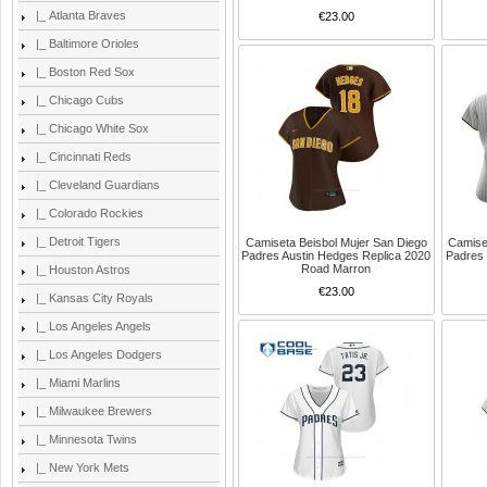
|_ Atlanta Braves
€23.00
|_ Baltimore Orioles
|_ Boston Red Sox
|_ Chicago Cubs
|_ Chicago White Sox
|_ Cincinnati Reds
|_ Cleveland Guardians
|_ Colorado Rockies
|_ Detroit Tigers
Camiseta Beisbol Mujer San Diego
Camise
Padres Austin Hedges Replica 2020
Padres 
Road Marron
|_ Houston Astros
€23.00
|_ Kansas City Royals
|_ Los Angeles Angels
|_ Los Angeles Dodgers
|_ Miami Marlins
|_ Milwaukee Brewers
|_ Minnesota Twins
|_ New York Mets