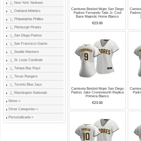
|_ New York Yankees
Camiseta Beisbol Mujer San Diego
Camise
|_ Oakland Athletics
Padres Fernando Tatis Jr. Cool
Padres
Base Majestic Home Blanco
|_ Philadelphia Phillies
€23.00
|_ Pittsburgh Pirates
|_ San Diego Padres
|_ San Francisco Giants
|_ Seattle Mariners
|_ St. Louis Cardinals
|_ Tampa Bay Rays
|_ Texas Rangers
|_ Toronto Blue Jays
Camiseta Beisbol Mujer San Diego
Camise
Padres Jake Cronenworth Replica
Padr
|_ Washington Nationals
Primera Blanco
Ninos->
€23.00
Otras Categorias->
Personalizada->