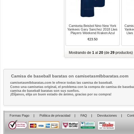
Camiseta Beisbol Nino New York
Camis
Yankees Gary Sanchez 2018 Llws
Yanke
Players Weekend Kraken Azul
Llws
€23.50
Mostrando de
1
al
20
(de
29
productos)
Camisa de baseball baratas on camisetasmlbbaratas.com
camisetasmlbbaratas.com le ofrece todas las camisa de baseball.
Como una camisetas original, el problema con la compra de camisa de baseball 
camisa de baseball baratas son sus sueños.
¡Elíjanos, elija un buen estado de ánimo, gracias por su compra!
Formas Pago
|
Política de privacidad
|
FAQ
|
Devoluciones
|
Cont