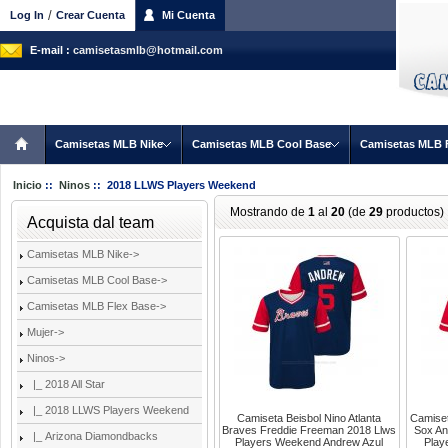
/
Log In
Crear Cuenta
Mi Cuenta
E-mail :
camisetasmlb@hotmail.com
Camisetas MLB Nike
Camisetas MLB Cool Base
Camisetas MLB 
Inicio
::
Ninos
:: 2018 LLWS Players Weekend
Mostrando de
1
al
20
(de
29
productos)
Acquista dal team
Camisetas MLB Nike->
Camisetas MLB Cool Base->
Camisetas MLB Flex Base->
Mujer->
Ninos
->
|_ 2018 All Star
|_ 2018 LLWS Players Weekend
Camiseta Beisbol Nino Atlanta
Camiset
Braves Freddie Freeman 2018 Llws
Sox An
|_ Arizona Diamondbacks
Players Weekend Andrew Azul
Play