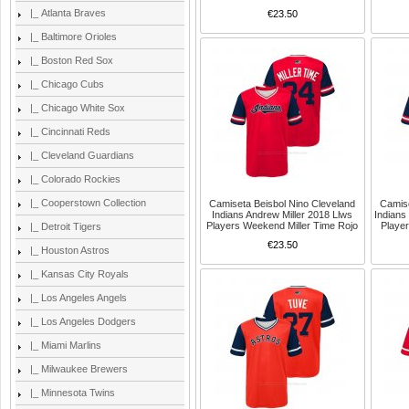
|_ Atlanta Braves
€23.50
|_ Baltimore Orioles
|_ Boston Red Sox
|_ Chicago Cubs
|_ Chicago White Sox
|_ Cincinnati Reds
|_ Cleveland Guardians
|_ Colorado Rockies
|_ Cooperstown Collection
Camiseta Beisbol Nino Cleveland
Camise
Indians Andrew Miller 2018 Llws
Indians
Players Weekend Miller Time Rojo
Playe
|_ Detroit Tigers
€23.50
|_ Houston Astros
|_ Kansas City Royals
|_ Los Angeles Angels
|_ Los Angeles Dodgers
|_ Miami Marlins
|_ Milwaukee Brewers
|_ Minnesota Twins