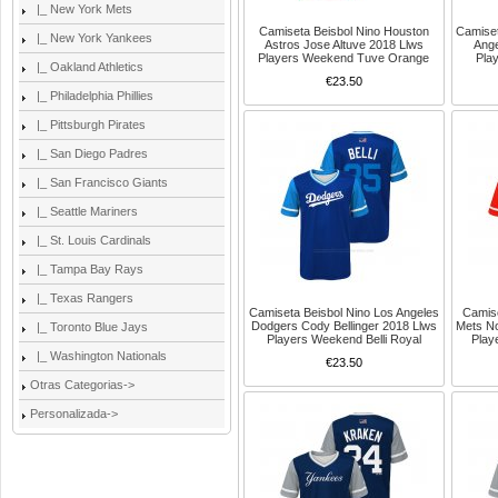
|_ New York Mets
Camiseta Beisbol Nino Houston
Camiset
|_ New York Yankees
Astros Jose Altuve 2018 Llws
Ange
Players Weekend Tuve Orange
Play
|_ Oakland Athletics
€23.50
|_ Philadelphia Phillies
|_ Pittsburgh Pirates
|_ San Diego Padres
|_ San Francisco Giants
|_ Seattle Mariners
|_ St. Louis Cardinals
|_ Tampa Bay Rays
|_ Texas Rangers
Camiseta Beisbol Nino Los Angeles
Camis
Dodgers Cody Bellinger 2018 Llws
Mets N
|_ Toronto Blue Jays
Players Weekend Belli Royal
Play
|_ Washington Nationals
€23.50
Otras Categorias->
Personalizada->