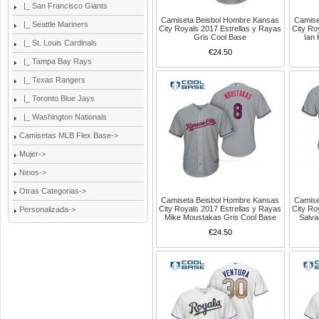
|_ San Francisco Giants
Camiseta Beisbol Hombre Kansas
Camise
|_ Seattle Mariners
City Royals 2017 Estrellas y Rayas
City Ro
Gris Cool Base
Ian 
|_ St. Louis Cardinals
€24.50
|_ Tampa Bay Rays
|_ Texas Rangers
|_ Toronto Blue Jays
|_ Washington Nationals
Camisetas MLB Flex Base->
Mujer->
Ninos->
Otras Categorias->
Camiseta Beisbol Hombre Kansas
Camise
City Royals 2017 Estrellas y Rayas
City Ro
Personalizada->
Mike Moustakas Gris Cool Base
Salva
€24.50