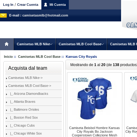
/
Log In
Crear Cuenta
Mi Cuenta
E-mail :
camisetasmlb@hotmail.com
Camisetas MLB Nike
Camisetas MLB Cool Base
Camisetas MLB 
Inicio
::
Camisetas MLB Cool Base
:: Kansas City Royals
Mostrando de
1
al
20
(de
138
productos
Acquista dal team
Camisetas MLB Nike->
Camisetas MLB Cool Base
->
|_ Arizona Diamondbacks
|_ Atlanta Braves
|_ Baltimore Orioles
|_ Boston Red Sox
|_ Chicago Cubs
Camiseta Beisbol Hombre Kansas
Camise
City Royals Bo Jackson
City Ro
|_ Chicago White Sox
Cooperstown Collezione Mesh