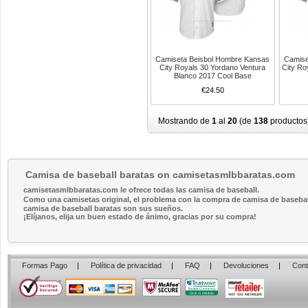
Camiseta Beisbol Hombre Kansas
Camise
City Royals 30 Yordano Ventura
City Ro
Blanco 2017 Cool Base
€24.50
Mostrando de
1
al
20
(de
138
productos
Camisa de baseball baratas on camisetasmlbbaratas.com
camisetasmlbbaratas.com le ofrece todas las camisa de baseball.
Como una camisetas original, el problema con la compra de camisa de baseball 
camisa de baseball baratas son sus sueños.
¡Elíjanos, elija un buen estado de ánimo, gracias por su compra!
Formas Pago
|
Política de privacidad
|
FAQ
|
Devoluciones
|
Cont