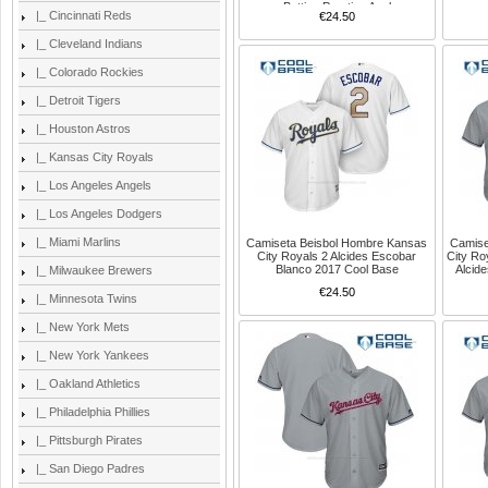
Batting Practice Azul
|_ Cincinnati Reds
€24.50
|_ Cleveland Indians
|_ Colorado Rockies
|_ Detroit Tigers
|_ Houston Astros
|_ Kansas City Royals
|_ Los Angeles Angels
|_ Los Angeles Dodgers
|_ Miami Marlins
Camiseta Beisbol Hombre Kansas
Camise
City Royals 2 Alcides Escobar
City Ro
Blanco 2017 Cool Base
Alcid
|_ Milwaukee Brewers
€24.50
|_ Minnesota Twins
|_ New York Mets
|_ New York Yankees
|_ Oakland Athletics
|_ Philadelphia Phillies
|_ Pittsburgh Pirates
|_ San Diego Padres