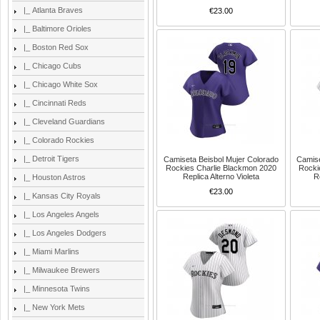
|_ Atlanta Braves
€23.00
|_ Baltimore Orioles
|_ Boston Red Sox
|_ Chicago Cubs
|_ Chicago White Sox
|_ Cincinnati Reds
|_ Cleveland Guardians
|_ Colorado Rockies
|_ Detroit Tigers
Camiseta Beisbol Mujer Colorado
Camise
Rockies Charlie Blackmon 2020
Rocki
Replica Alterno Violeta
R
|_ Houston Astros
€23.00
|_ Kansas City Royals
|_ Los Angeles Angels
|_ Los Angeles Dodgers
|_ Miami Marlins
|_ Milwaukee Brewers
|_ Minnesota Twins
|_ New York Mets