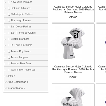
|_ New York Yankees
Camiseta Beisbol Mujer Colorado
Camise
|_ Oakland Athletics
Rockies Ian Desmond 2020 Replica
Rocki
Primera Blanco
|_ Philadelphia Phillies
€23.00
|_ Pittsburgh Pirates
|_ San Diego Padres
|_ San Francisco Giants
|_ Seattle Mariners
|_ St. Louis Cardinals
|_ Tampa Bay Rays
|_ Texas Rangers
|_ Toronto Blue Jays
Camiseta Beisbol Mujer Colorado
Camise
Rockies Kyle Freeland 2020 Replica
Rock
|_ Washington Nationals
Primera Blanco
R
Ninos->
€23.00
Otras Categorias->
Personalizada->