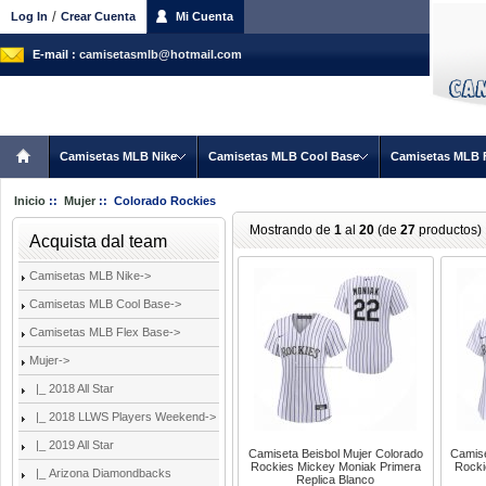
/
Log In
Crear Cuenta
Mi Cuenta
E-mail :
camisetasmlb@hotmail.com
Camisetas MLB Nike
Camisetas MLB Cool Base
Camisetas MLB 
Inicio
::
Mujer
:: Colorado Rockies
Mostrando de
1
al
20
(de
27
productos)
Acquista dal team
Camisetas MLB Nike->
Camisetas MLB Cool Base->
Camisetas MLB Flex Base->
Mujer
->
|_ 2018 All Star
|_ 2018 LLWS Players Weekend->
|_ 2019 All Star
Camiseta Beisbol Mujer Colorado
Camise
Rockies Mickey Moniak Primera
Rocki
|_ Arizona Diamondbacks
Replica Blanco