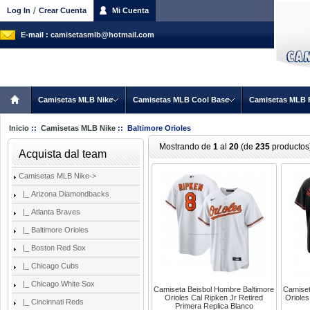
/
Log In
Crear Cuenta
Mi Cuenta
E-mail :
camisetasmlb@hotmail.com
Camisetas MLB Nike
Camisetas MLB Cool Base
Camisetas MLB 
Inicio
::
Camisetas MLB Nike
:: Baltimore Orioles
Mostrando de
1
al
20
(de
235
productos
Acquista dal team
Camisetas MLB Nike
->
|_ Arizona Diamondbacks
|_ Atlanta Braves
|_ Baltimore Orioles
|_ Boston Red Sox
|_ Chicago Cubs
|_ Chicago White Sox
Camiseta Beisbol Hombre Baltimore
Camiset
Orioles Cal Ripken Jr Retired
Oriole
|_ Cincinnati Reds
Primera Replica Blanco