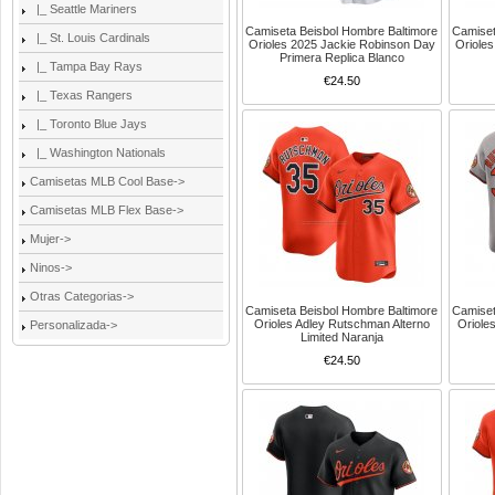
|_ Seattle Mariners
Camiseta Beisbol Hombre Baltimore
Camiset
|_ St. Louis Cardinals
Orioles 2025 Jackie Robinson Day
Orioles
Primera Replica Blanco
|_ Tampa Bay Rays
€24.50
|_ Texas Rangers
|_ Toronto Blue Jays
|_ Washington Nationals
Camisetas MLB Cool Base->
Camisetas MLB Flex Base->
Mujer->
Ninos->
Otras Categorias->
Camiseta Beisbol Hombre Baltimore
Camiset
Orioles Adley Rutschman Alterno
Oriole
Personalizada->
Limited Naranja
€24.50