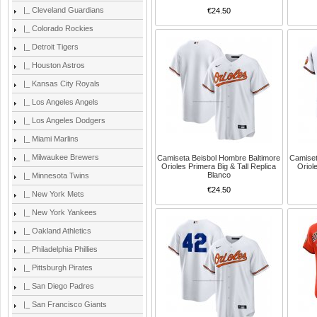
|_ Cleveland Guardians
€24.50
|_ Colorado Rockies
|_ Detroit Tigers
|_ Houston Astros
|_ Kansas City Royals
|_ Los Angeles Angels
|_ Los Angeles Dodgers
|_ Miami Marlins
|_ Milwaukee Brewers
Camiseta Beisbol Hombre Baltimore
Camiset
Orioles Primera Big & Tall Replica
Oriol
Blanco
|_ Minnesota Twins
€24.50
|_ New York Mets
|_ New York Yankees
|_ Oakland Athletics
|_ Philadelphia Phillies
|_ Pittsburgh Pirates
|_ San Diego Padres
|_ San Francisco Giants