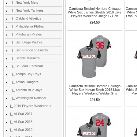
|_ New York Mets
Camiseta Beisbol Hombre Chicago
Camise
|_ New York Yankees
White Sox James Shields 2018 Llws
White
Players Weekend Juego G Gris
Llws P
|_ Oakland Athletics
€24.50
|_ Philadelphia Phillies
|_ Pittsburgh Pirates
|_ San Diego Padres
|_ San Francisco Giants
|_ Seattle Mariners
|_ St. Louis Cardinals
|_ Tampa Bay Rays
|_ Texas Rangers
Camiseta Beisbol Hombre Chicago
Camise
White Sox Kevan Smith 2018 Llws
White 
|_ Toronto Blue Jays
Players Weekend Webby Gris
Pla
|_ Washington National
€24.50
|_ 2019 Players Weekend->
|_ All Star 2017
|_ All Star 2018
|_ All Star 2019