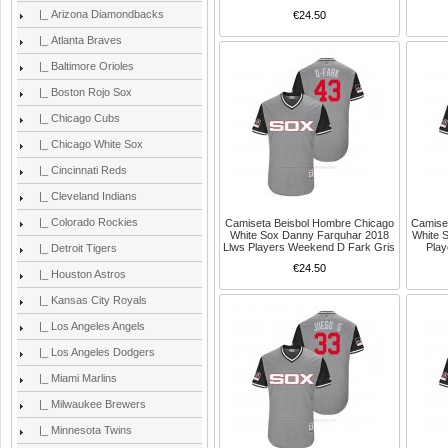
|_ Arizona Diamondbacks
€24.50
|_ Atlanta Braves
|_ Baltimore Orioles
|_ Boston Rojo Sox
|_ Chicago Cubs
|_ Chicago White Sox
|_ Cincinnati Reds
|_ Cleveland Indians
|_ Colorado Rockies
Camiseta Beisbol Hombre Chicago
Camise
White Sox Danny Farquhar 2018
White 
Llws Players Weekend D Fark Gris
Pla
|_ Detroit Tigers
€24.50
|_ Houston Astros
|_ Kansas City Royals
|_ Los Angeles Angels
|_ Los Angeles Dodgers
|_ Miami Marlins
|_ Milwaukee Brewers
|_ Minnesota Twins