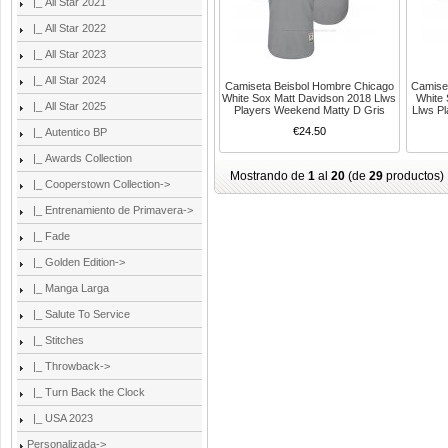
|_ All Star 2021
|_ All Star 2022
|_ All Star 2023
|_ All Star 2024
Camiseta Beisbol Hombre Chicago
Camise
White Sox Matt Davidson 2018 Llws
White 
|_ All Star 2025
Players Weekend Matty D Gris
Llws P
€24.50
|_ Autentico BP
|_ Awards Collection
Mostrando de
1
al
20
(de
29
productos)
|_ Cooperstown Collection->
|_ Entrenamiento de Primavera->
|_ Fade
|_ Golden Edition->
|_ Manga Larga
|_ Salute To Service
|_ Stitches
|_ Throwback->
|_ Turn Back the Clock
|_ USA 2023
Personalizada->