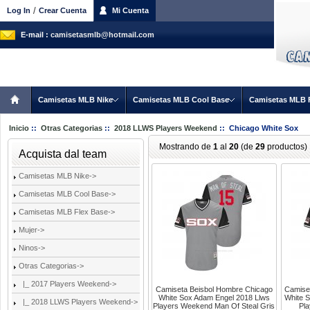
/
Log In
Crear Cuenta
Mi Cuenta
E-mail :
camisetasmlb@hotmail.com
Camisetas MLB Nike
Camisetas MLB Cool Base
Camisetas MLB 
Inicio
::
Otras Categorias
::
2018 LLWS Players Weekend
:: Chicago White Sox
Mostrando de
1
al
20
(de
29
productos)
Acquista dal team
Camisetas MLB Nike->
Camisetas MLB Cool Base->
Camisetas MLB Flex Base->
Mujer->
Ninos->
Otras Categorias
->
|_ 2017 Players Weekend->
Camiseta Beisbol Hombre Chicago
Camise
White Sox Adam Engel 2018 Llws
White S
|_ 2018 LLWS Players Weekend
->
Players Weekend Man Of Steal Gris
Pl