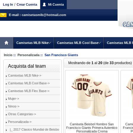
/
Log In
Crear Cuenta
Mi Cuenta
E-mail :
camisetasmlb@hotmail.com
Camisetas MLB Nike
Camisetas MLB Cool Base
Camisetas MLB 
Inicio
::
Personalizada
:: San Francisco Giants
Mostrando de
1
al
20
(de
33
productos)
Acquista dal team
Camisetas MLB Nike->
Camisetas MLB Cool Base->
Camisetas MLB Flex Base->
Mujer->
Ninos->
Otras Categorias->
Personalizada
->
Camiseta Beisbol Hombre San
Cami
Francisco Giants Primera Autentico
Franci
|_ 2017 Clasico Mundial de Beisbo
Personalizada Crema
P