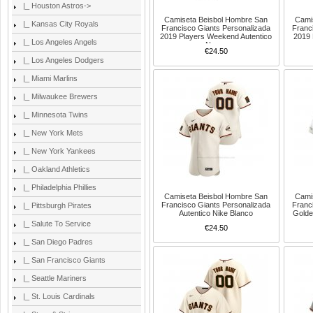
|_ Houston Astros->
Camiseta Beisbol Hombre San
Cami
|_ Kansas City Royals
Francisco Giants Personalizada
Franc
2019 Players Weekend Autentico
2019 
|_ Los Angeles Angels
Negro
€24.50
|_ Los Angeles Dodgers
|_ Miami Marlins
|_ Milwaukee Brewers
|_ Minnesota Twins
|_ New York Mets
|_ New York Yankees
|_ Oakland Athletics
|_ Philadelphia Phillies
Camiseta Beisbol Hombre San
Cami
Francisco Giants Personalizada
Franc
|_ Pittsburgh Pirates
Autentico Nike Blanco
Golde
|_ Salute To Service
€24.50
|_ San Diego Padres
|_ San Francisco Giants
|_ Seattle Mariners
|_ St. Louis Cardinals