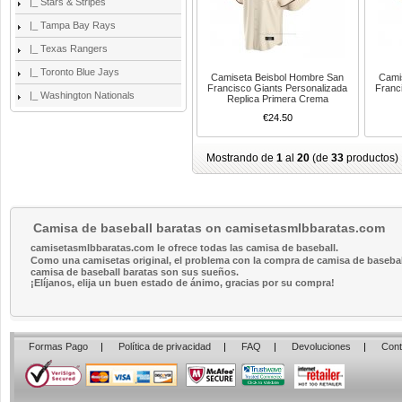
|_ Stars & Stripes
|_ Tampa Bay Rays
|_ Texas Rangers
|_ Toronto Blue Jays
Camiseta Beisbol Hombre San
Cami
Francisco Giants Personalizada
Franc
|_ Washington Nationals
Replica Primera Crema
€24.50
Mostrando de
1
al
20
(de
33
productos)
Camisa de baseball baratas on camisetasmlbbaratas.com
camisetasmlbbaratas.com le ofrece todas las camisa de baseball.
Como una camisetas original, el problema con la compra de camisa de baseball 
camisa de baseball baratas son sus sueños.
¡Elíjanos, elija un buen estado de ánimo, gracias por su compra!
Formas Pago
|
Política de privacidad
|
FAQ
|
Devoluciones
|
Cont