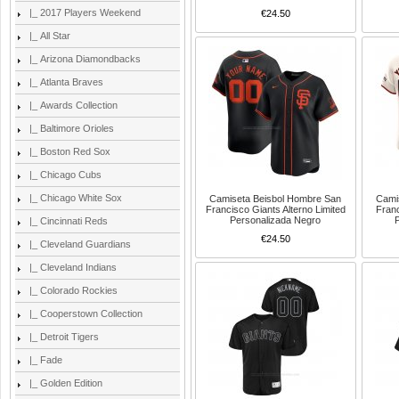
|_ 2017 Players Weekend
€24.50
|_ All Star
|_ Arizona Diamondbacks
|_ Atlanta Braves
|_ Awards Collection
|_ Baltimore Orioles
|_ Boston Red Sox
|_ Chicago Cubs
|_ Chicago White Sox
Camiseta Beisbol Hombre San
Cami
Francisco Giants Alterno Limited
Franc
Personalizada Negro
|_ Cincinnati Reds
€24.50
|_ Cleveland Guardians
|_ Cleveland Indians
|_ Colorado Rockies
|_ Cooperstown Collection
|_ Detroit Tigers
|_ Fade
|_ Golden Edition