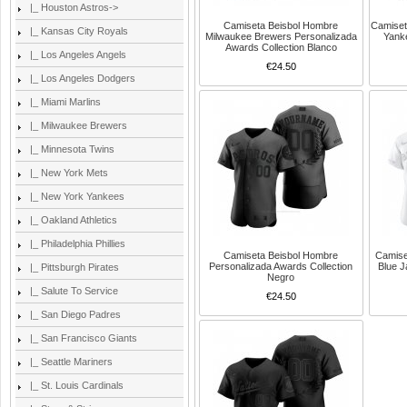
|_ Houston Astros->
Camiseta Beisbol Hombre
Camiset
|_ Kansas City Royals
Milwaukee Brewers Personalizada
Yank
Awards Collection Blanco
|_ Los Angeles Angels
€24.50
|_ Los Angeles Dodgers
|_ Miami Marlins
|_ Milwaukee Brewers
|_ Minnesota Twins
|_ New York Mets
|_ New York Yankees
|_ Oakland Athletics
|_ Philadelphia Phillies
Camiseta Beisbol Hombre
Camise
Personalizada Awards Collection
Blue 
|_ Pittsburgh Pirates
Negro
|_ Salute To Service
€24.50
|_ San Diego Padres
|_ San Francisco Giants
|_ Seattle Mariners
|_ St. Louis Cardinals