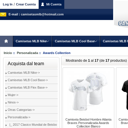
/
Log In
Crear Cuenta
Mi Cuenta
E-mail :
camisetasmlb@hotmail.com
Camisetas MLB Nike
Camisetas MLB Cool Base
Camisetas MLB 
Inicio
::
Personalizada
:: Awards Collection
Mostrando de
1
al
17
(de
17
productos)
Acquista dal team
Camisetas MLB Nike->
Camisetas MLB Cool Base->
Camisetas MLB Flex Base->
Mujer->
Ninos->
Otras Categorias->
Personalizada
->
Camiseta Beisbol Hombre Atlanta
Camise
Braves Personalizada Awards
Brav
|_ 2017 Clasico Mundial de Beisbo
Collection Blanco