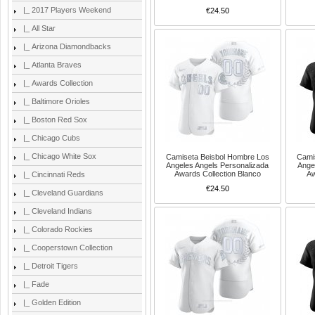
|_ 2017 Players Weekend
€24.50
|_ All Star
|_ Arizona Diamondbacks
|_ Atlanta Braves
|_ Awards Collection
|_ Baltimore Orioles
|_ Boston Red Sox
|_ Chicago Cubs
|_ Chicago White Sox
Camiseta Beisbol Hombre Los
Cami
Angeles Angels Personalizada
Ange
Awards Collection Blanco
Aw
|_ Cincinnati Reds
€24.50
|_ Cleveland Guardians
|_ Cleveland Indians
|_ Colorado Rockies
|_ Cooperstown Collection
|_ Detroit Tigers
|_ Fade
|_ Golden Edition