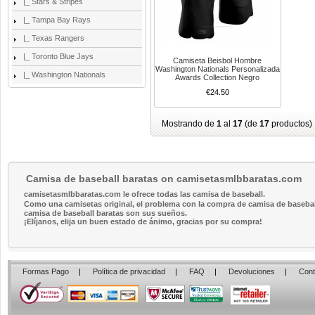
|_ Stars & Stripes
|_ Tampa Bay Rays
|_ Texas Rangers
|_ Toronto Blue Jays
Camiseta Beisbol Hombre
Washington Nationals Personalizada
|_ Washington Nationals
Awards Collection Negro
€24.50
Mostrando de
1
al
17
(de
17
productos)
Camisa de baseball baratas on camisetasmlbbaratas.com
camisetasmlbbaratas.com le ofrece todas las camisa de baseball.
Como una camisetas original, el problema con la compra de camisa de baseball 
camisa de baseball baratas son sus sueños.
¡Elíjanos, elija un buen estado de ánimo, gracias por su compra!
Formas Pago
|
Política de privacidad
|
FAQ
|
Devoluciones
|
Cont