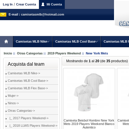
/
Log In
Crear Cuenta
Mi Cuenta
E-mail :
camisetasmlb@hotmail.com
Camisetas MLB Nike
Camisetas MLB Cool Base
Camisetas MLB 
Inicio
::
Otras Categorias
::
2019 Players Weekend
:: New York Mets
Mostrando de
1
al
20
(de
35
productos)
Acquista dal team
Camisetas MLB Nike->
Camisetas MLB Cool Base->
Camisetas MLB Flex Base->
Mujer->
Ninos->
Otras Categorias
->
|_ 2017 Players Weekend->
Camiseta Beisbol Hombre New York
Camiset
Mets 2019 Players Weekend Blanco
Met
|_ 2018 LLWS Players Weekend->
Autentico