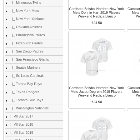
|_ Minnesota Twins
Camiseta Beisbol Hombre New York
Camiset
|_ New York Mets
Mets Donnie Hart 2019 Players
Mets
Weekend Replica Blanco
We
|_ New York Yankees
€24.50
|_ Oakland Athletics
|_ Philadelphia Phillies
|_ Pittsburgh Pirates
|_ San Diego Padres
|_ San Francisco Giants
|_ Seattle Mariners
|_ St. Louis Cardinals
|_ Tampa Bay Rays
Camiseta Beisbol Hombre New York
Camiset
Mets Jacob Degrom 2019 Players
Mets 
|_ Texas Rangers
Weekend Replica Blanco
We
|_ Toronto Blue Jays
€24.50
|_ Washington Nationals
|_ All Star 2017
|_ All Star 2018
|_ All Star 2019