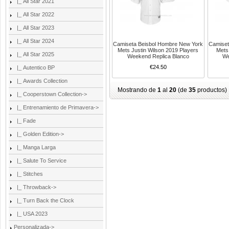
|_ All Star 2021
|_ All Star 2022
|_ All Star 2023
|_ All Star 2024
Camiseta Beisbol Hombre New York
Camiset
Mets Justin Wilson 2019 Players
Mets
|_ All Star 2025
Weekend Replica Blanco
We
€24.50
|_ Autentico BP
|_ Awards Collection
Mostrando de
1
al
20
(de
35
productos)
|_ Cooperstown Collection->
|_ Entrenamiento de Primavera->
|_ Fade
|_ Golden Edition->
|_ Manga Larga
|_ Salute To Service
|_ Stitches
|_ Throwback->
|_ Turn Back the Clock
|_ USA 2023
Personalizada->