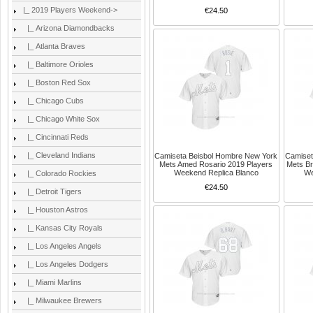
|_ 2019 Players Weekend
->
€24.50
|_ Arizona Diamondbacks
|_ Atlanta Braves
|_ Baltimore Orioles
|_ Boston Red Sox
|_ Chicago Cubs
|_ Chicago White Sox
|_ Cincinnati Reds
|_ Cleveland Indians
Camiseta Beisbol Hombre New York
Camiset
Mets Amed Rosario 2019 Players
Mets B
Weekend Replica Blanco
We
|_ Colorado Rockies
€24.50
|_ Detroit Tigers
|_ Houston Astros
|_ Kansas City Royals
|_ Los Angeles Angels
|_ Los Angeles Dodgers
|_ Miami Marlins
|_ Milwaukee Brewers