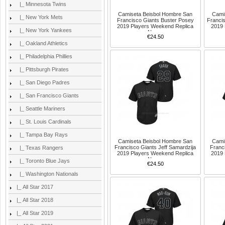
|_ Minnesota Twins
Camiseta Beisbol Hombre San
Cami
|_ New York Mets
Francisco Giants Buster Posey
Franci
2019 Players Weekend Replica
2019 
|_ New York Yankees
Negro
€24.50
|_ Oakland Athletics
|_ Philadelphia Phillies
|_ Pittsburgh Pirates
|_ San Diego Padres
|_ San Francisco Giants
|_ Seattle Mariners
|_ St. Louis Cardinals
|_ Tampa Bay Rays
Camiseta Beisbol Hombre San
Cami
Francisco Giants Jeff Samardzija
Franc
|_ Texas Rangers
2019 Players Weekend Replica
2019 
Negro
|_ Toronto Blue Jays
€24.50
|_ Washington Nationals
|_ All Star 2017
|_ All Star 2018
|_ All Star 2019