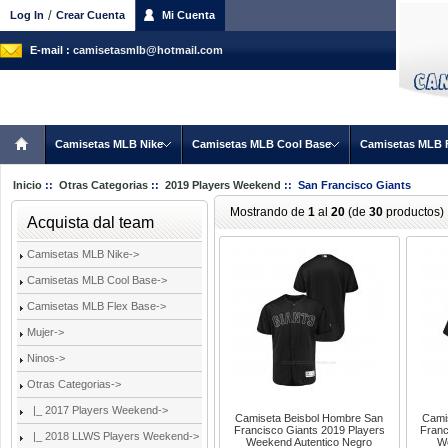
/
Log In
Crear Cuenta
Mi Cuenta
E-mail :
camisetasmlb@hotmail.com
Camisetas MLB Nike
Camisetas MLB Cool Base
Camisetas MLB 
Inicio
::
Otras Categorias
::
2019 Players Weekend
:: San Francisco Giants
Mostrando de
1
al
20
(de
30
productos)
Acquista dal team
Camisetas MLB Nike->
Camisetas MLB Cool Base->
Camisetas MLB Flex Base->
Mujer->
Ninos->
Otras Categorias
->
|_ 2017 Players Weekend->
Camiseta Beisbol Hombre San
Cami
Francisco Giants 2019 Players
Franc
|_ 2018 LLWS Players Weekend->
Weekend Autentico Negro
We