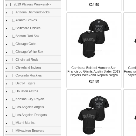
|_ 2019 Players Weekend
->
€24.50
|_ Arizona Diamondbacks
|_ Atlanta Braves
|_ Baltimore Orioles
|_ Boston Red Sox
|_ Chicago Cubs
|_ Chicago White Sox
|_ Cincinnati Reds
|_ Cleveland Indians
Camiseta Beisbol Hombre San
Cami
Francisco Giants Austin Slater 2019
Francis
Players Weekend Replica Negro
Playe
|_ Colorado Rockies
€24.50
|_ Detroit Tigers
|_ Houston Astros
|_ Kansas City Royals
|_ Los Angeles Angels
|_ Los Angeles Dodgers
|_ Miami Marlins
|_ Milwaukee Brewers