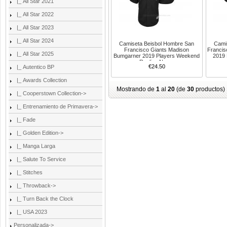
|_ All Star 2021
|_ All Star 2022
|_ All Star 2023
|_ All Star 2024
Camiseta Beisbol Hombre San
Cami
Francisco Giants Madison
Francis
|_ All Star 2025
Bumgarner 2019 Players Weekend
2019 
Replica Negro
€24.50
|_ Autentico BP
|_ Awards Collection
Mostrando de
1
al
20
(de
30
productos)
|_ Cooperstown Collection->
|_ Entrenamiento de Primavera->
|_ Fade
|_ Golden Edition->
|_ Manga Larga
|_ Salute To Service
|_ Stitches
|_ Throwback->
|_ Turn Back the Clock
|_ USA 2023
Personalizada->