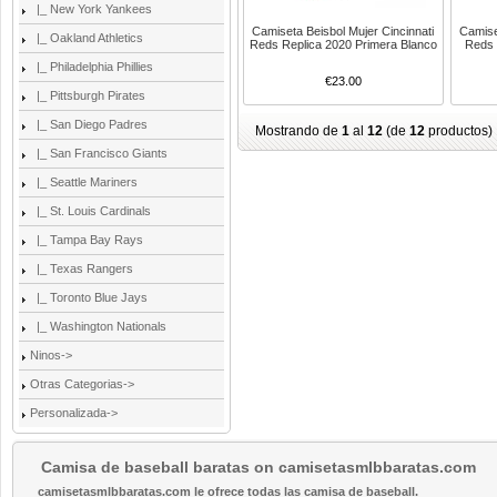
|_ New York Yankees
Camiseta Beisbol Mujer Cincinnati
Camise
|_ Oakland Athletics
Reds Replica 2020 Primera Blanco
Reds 
|_ Philadelphia Phillies
€23.00
|_ Pittsburgh Pirates
|_ San Diego Padres
Mostrando de
1
al
12
(de
12
productos)
|_ San Francisco Giants
|_ Seattle Mariners
|_ St. Louis Cardinals
|_ Tampa Bay Rays
|_ Texas Rangers
|_ Toronto Blue Jays
|_ Washington Nationals
Ninos->
Otras Categorias->
Personalizada->
Camisa de baseball baratas on camisetasmlbbaratas.com
camisetasmlbbaratas.com le ofrece todas las camisa de baseball.