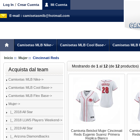
/
Log In
Crear Cuenta
Mi Cuenta
E-mail :
camisetasmlb@hotmail.com
Camisetas MLB Nike
Camisetas MLB Cool Base
Camisetas MLB 
Inicio
::
Mujer
:: Cincinnati Reds
Mostrando de
1
al
12
(de
12
productos)
Acquista dal team
Camisetas MLB Nike->
Camisetas MLB Cool Base->
Camisetas MLB Flex Base->
Mujer
->
|_ 2018 All Star
|_ 2018 LLWS Players Weekend->
|_ 2019 All Star
Camiseta Beisbol Mujer Cincinnati
Camise
Reds Eugenio Suarez Primera
Reds
|_ Arizona Diamondbacks
Replica Blanco