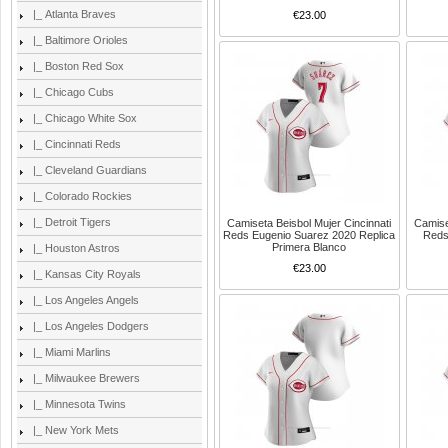
|_ Atlanta Braves
€23.00
|_ Baltimore Orioles
|_ Boston Red Sox
|_ Chicago Cubs
|_ Chicago White Sox
|_ Cincinnati Reds
|_ Cleveland Guardians
|_ Colorado Rockies
|_ Detroit Tigers
Camiseta Beisbol Mujer Cincinnati
Camise
Reds Eugenio Suarez 2020 Replica
Reds
Primera Blanco
|_ Houston Astros
€23.00
|_ Kansas City Royals
|_ Los Angeles Angels
|_ Los Angeles Dodgers
|_ Miami Marlins
|_ Milwaukee Brewers
|_ Minnesota Twins
|_ New York Mets