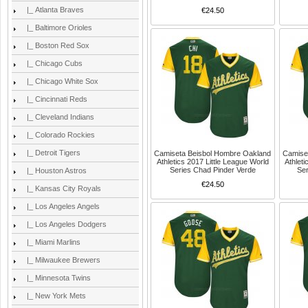
|_ Atlanta Braves
€24.50
|_ Baltimore Orioles
|_ Boston Red Sox
|_ Chicago Cubs
|_ Chicago White Sox
|_ Cincinnati Reds
|_ Cleveland Indians
|_ Colorado Rockies
|_ Detroit Tigers
Camiseta Beisbol Hombre Oakland
Camise
Athletics 2017 Little League World
Athleti
Series Chad Pinder Verde
Ser
|_ Houston Astros
€24.50
|_ Kansas City Royals
|_ Los Angeles Angels
|_ Los Angeles Dodgers
|_ Miami Marlins
|_ Milwaukee Brewers
|_ Minnesota Twins
|_ New York Mets