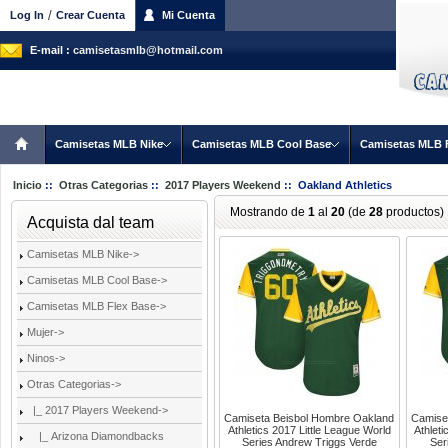
/
Log In
Crear Cuenta
Mi Cuenta
E-mail :
camisetasmlb@hotmail.com
Camisetas MLB Nike
Camisetas MLB Cool Base
Camisetas MLB 
Inicio
::
Otras Categorias
::
2017 Players Weekend
:: Oakland Athletics
Mostrando de
1
al
20
(de
28
productos)
Acquista dal team
Camisetas MLB Nike->
Camisetas MLB Cool Base->
Camisetas MLB Flex Base->
Mujer->
Ninos->
Otras Categorias
->
|_ 2017 Players Weekend
->
Camiseta Beisbol Hombre Oakland
Camise
Athletics 2017 Little League World
Athleti
|_ Arizona Diamondbacks
Series Andrew Triggs Verde
Ser