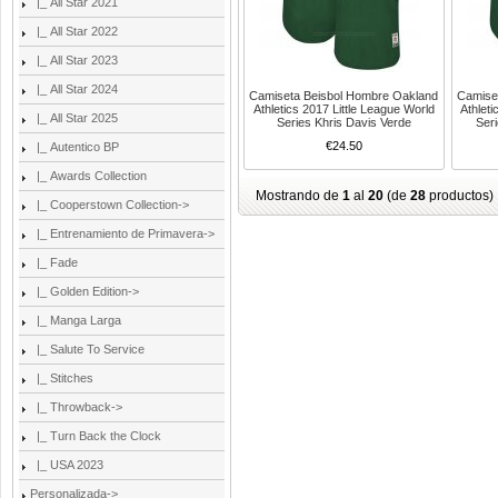
|_ All Star 2021
|_ All Star 2022
|_ All Star 2023
|_ All Star 2024
Camiseta Beisbol Hombre Oakland
Camise
Athletics 2017 Little League World
Athleti
|_ All Star 2025
Series Khris Davis Verde
Ser
€24.50
|_ Autentico BP
|_ Awards Collection
Mostrando de
1
al
20
(de
28
productos)
|_ Cooperstown Collection->
|_ Entrenamiento de Primavera->
|_ Fade
|_ Golden Edition->
|_ Manga Larga
|_ Salute To Service
|_ Stitches
|_ Throwback->
|_ Turn Back the Clock
|_ USA 2023
Personalizada->