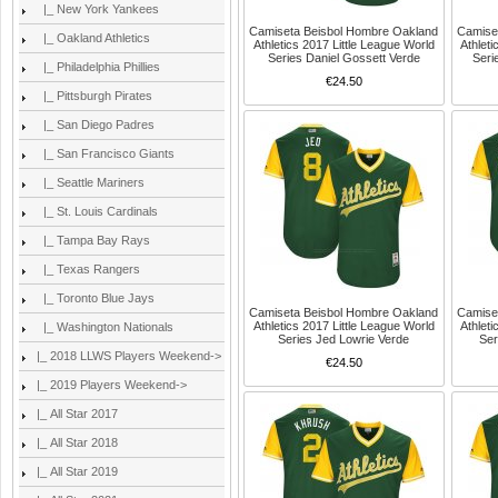
|_ New York Yankees
Camiseta Beisbol Hombre Oakland
Camise
|_ Oakland Athletics
Athletics 2017 Little League World
Athleti
Series Daniel Gossett Verde
Seri
|_ Philadelphia Phillies
€24.50
|_ Pittsburgh Pirates
|_ San Diego Padres
|_ San Francisco Giants
|_ Seattle Mariners
|_ St. Louis Cardinals
|_ Tampa Bay Rays
|_ Texas Rangers
|_ Toronto Blue Jays
Camiseta Beisbol Hombre Oakland
Camise
Athletics 2017 Little League World
Athleti
|_ Washington Nationals
Series Jed Lowrie Verde
Ser
|_ 2018 LLWS Players Weekend->
€24.50
|_ 2019 Players Weekend->
|_ All Star 2017
|_ All Star 2018
|_ All Star 2019