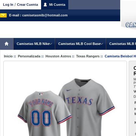
/
Log In
Crear Cuenta
Mi Cuenta
E-mail :
camisetasmlb@hotmail.com
Camisetas MLB Nike
Camisetas MLB Cool Base
Camisetas MLB 
Inicio
::
Personalizada
::
Houston Astros
::
Texas Rangers
:: Camiseta Beisbol H
M
P
7
V
D
P